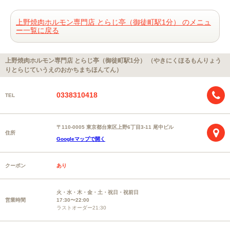
上野焼肉ホルモン専門店 とらじ亭（御徒町駅1分） のメニュ
ー一覧に戻る
上野焼肉ホルモン専門店 とらじ亭（御徒町駅1分） （やきにくほるもんりょう
りとらじていうえのおかちまちほんてん）
0338310418
TEL
〒110-0005 東京都台東区上野6丁目3-11 尾中ビル
住所
Googleマップで開く
クーポン
あり
火・水・木・金・土・祝日・祝前日
営業時間
17:30〜22:00
ラストオーダー21:30