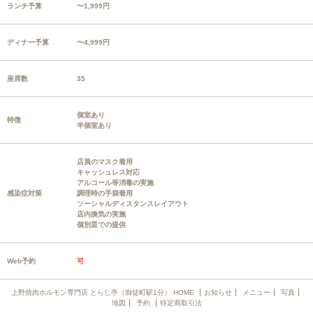
ランチ予算
〜1,999円
ディナー予算
〜4,999円
座席数
35
個室あり
特徴
半個室あり
店員のマスク着用
キャッシュレス対応
アルコール等消毒の実施
感染症対策
調理時の手袋着用
ソーシャルディスタンスレイアウト
店内換気の実施
個別皿での提供
Web予約
可
上野焼肉ホルモン専門店 とらじ亭（御徒町駅1分） HOME
お知らせ
メニュー
写真
地図
予約
特定商取引法