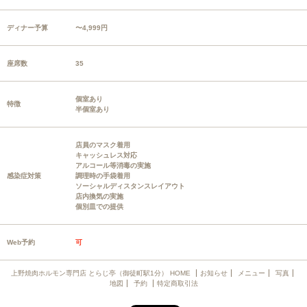
ディナー予算
〜4,999円
座席数
35
個室あり
特徴
半個室あり
店員のマスク着用
キャッシュレス対応
アルコール等消毒の実施
感染症対策
調理時の手袋着用
ソーシャルディスタンスレイアウト
店内換気の実施
個別皿での提供
Web予約
可
上野焼肉ホルモン専門店 とらじ亭（御徒町駅1分） HOME
お知らせ
メニュー
写真
地図
予約
特定商取引法