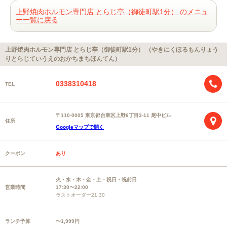
上野焼肉ホルモン専門店 とらじ亭（御徒町駅1分） のメニュ
ー一覧に戻る
上野焼肉ホルモン専門店 とらじ亭（御徒町駅1分） （やきにくほるもんりょう
りとらじていうえのおかちまちほんてん）
0338310418
TEL
〒110-0005 東京都台東区上野6丁目3-11 尾中ビル
住所
Googleマップで開く
クーポン
あり
火・水・木・金・土・祝日・祝前日
営業時間
17:30〜22:00
ラストオーダー21:30
ランチ予算
〜1,999円