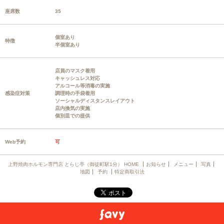
座席数
35
個室あり
特徴
半個室あり
店員のマスク着用
キャッシュレス対応
アルコール等消毒の実施
感染症対策
調理時の手袋着用
ソーシャルディスタンスレイアウト
店内換気の実施
個別皿での提供
Web予約
可
上野焼肉ホルモン専門店 とらじ亭（御徒町駅1分） HOME
お知らせ
メニュー
写真
地図
予約
特定商取引法