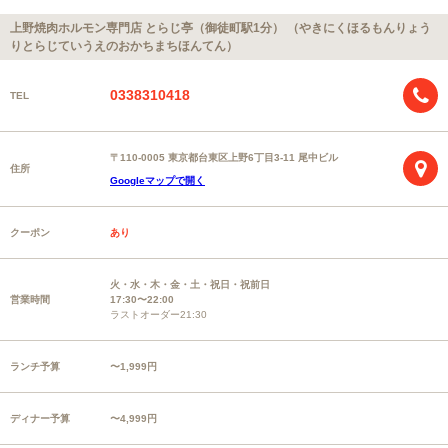
上野焼肉ホルモン専門店 とらじ亭（御徒町駅1分） （やきにくほるもんりょう
りとらじていうえのおかちまちほんてん）
0338310418
TEL
〒110-0005 東京都台東区上野6丁目3-11 尾中ビル
住所
Googleマップで開く
クーポン
あり
火・水・木・金・土・祝日・祝前日
営業時間
17:30〜22:00
ラストオーダー21:30
ランチ予算
〜1,999円
ディナー予算
〜4,999円