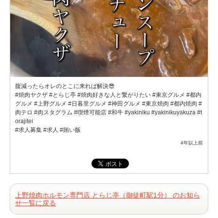
腹減ったらオレのとこに来れば解決😎
#焼肉ヤクザ #とらじ亭 #焼肉好きな人と繋がりたい #東京グルメ #都内
グルメ #上野グルメ #日暮里グルメ #神田グルメ #東京焼肉 #都内焼肉 #
肉テロ #肉スタグラム #喫煙可能店 #和牛 #yakiniku #yakinikuyakuza #t
orajitei
#求人募集 #求人 #賄い飯
4年以上前
上野焼肉ホルモン専門店 とらじ亭（御徒町駅1分） のお知ら
せ一覧に戻る