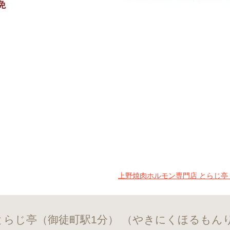
上野焼肉ホルモン専門店 とらじ亭
とらじ亭（御徒町駅1分） （やきにくほるも