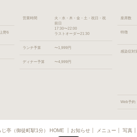
営業時間
火・水・木・金・土・祝日・祝
座席数
前日
17:30〜22:00
特徴
区上野6
ラストオーダー21:30
ランチ予算
〜1,999円
感染症対
ディナー予算
〜4,999円
Web予約
じ亭（御徒町駅1分） HOME
お知らせ
メニュー
写真