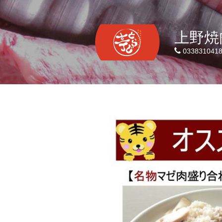
上野焼
033831041