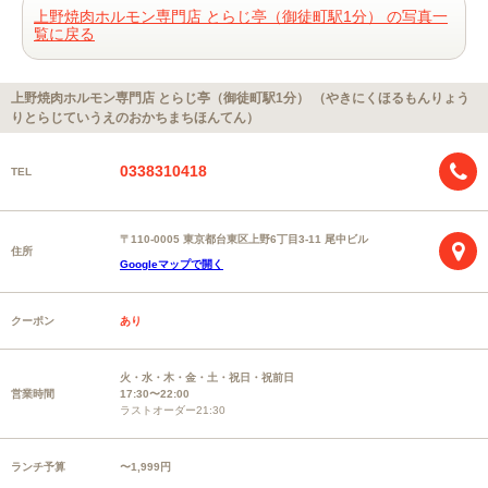
上野焼肉ホルモン専門店 とらじ亭（御徒町駅1分） の写真一
覧に戻る
上野焼肉ホルモン専門店 とらじ亭（御徒町駅1分） （やきにくほるもんりょう
りとらじていうえのおかちまちほんてん）
0338310418
TEL
〒110-0005 東京都台東区上野6丁目3-11 尾中ビル
住所
Googleマップで開く
クーポン
あり
火・水・木・金・土・祝日・祝前日
営業時間
17:30〜22:00
ラストオーダー21:30
ランチ予算
〜1,999円