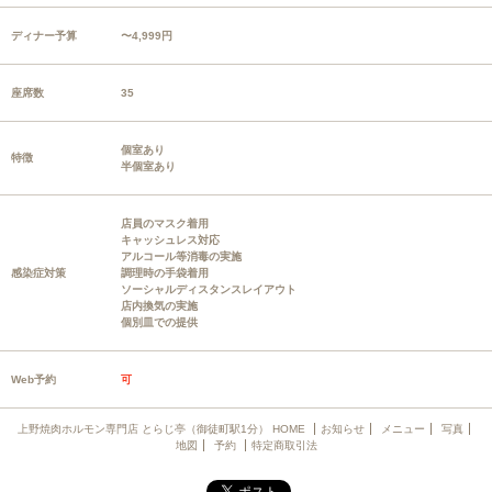
ディナー予算
〜4,999円
座席数
35
個室あり
特徴
半個室あり
店員のマスク着用
キャッシュレス対応
アルコール等消毒の実施
感染症対策
調理時の手袋着用
ソーシャルディスタンスレイアウト
店内換気の実施
個別皿での提供
Web予約
可
上野焼肉ホルモン専門店 とらじ亭（御徒町駅1分） HOME
お知らせ
メニュー
写真
地図
予約
特定商取引法